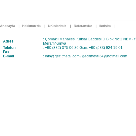
Anasayfa |
Hakkımızda |
Ürünlerimiz |
Referanslar |
İletişim |
: Çomaklı Mahallesi Kutsal Caddesi D Blok No:2 NBM (Y
Adres
Meram/Konya
Telefon
: +90 (332) 375 06 86 Gsm: +90 (533) 924 19 01
Fax
:
E-mail
:
info@gecitmetal.com
/
gecitmetal34@hotmail.com