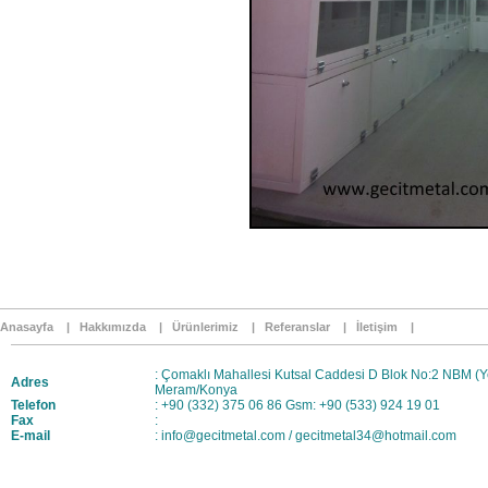
Anasayfa |
Hakkımızda |
Ürünlerimiz |
Referanslar |
İletişim |
: Çomaklı Mahallesi Kutsal Caddesi D Blok No:2 NBM (Y
Adres
Meram/Konya
Telefon
: +90 (332) 375 06 86 Gsm: +90 (533) 924 19 01
Fax
:
E-mail
:
info@gecitmetal.com
/
gecitmetal34@hotmail.com