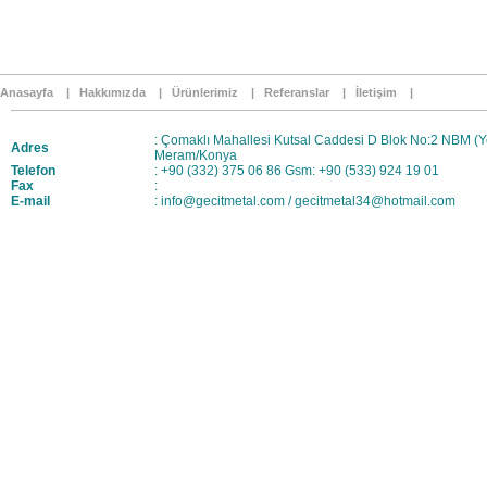
Anasayfa |
Hakkımızda |
Ürünlerimiz |
Referanslar |
İletişim |
: Çomaklı Mahallesi Kutsal Caddesi D Blok No:2 NBM (Y
Adres
Meram/Konya
Telefon
: +90 (332) 375 06 86 Gsm: +90 (533) 924 19 01
Fax
:
E-mail
:
info@gecitmetal.com
/
gecitmetal34@hotmail.com